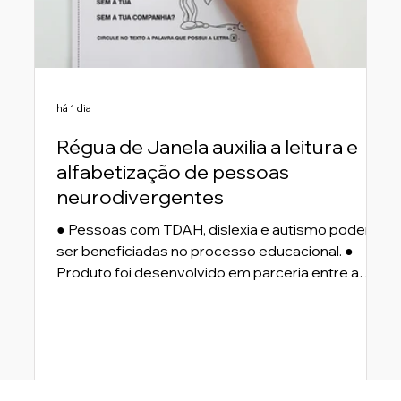
há 1 dia
Régua de Janela auxilia a leitura e
alfabetização de pessoas
neurodivergentes
● Pessoas com TDAH, dislexia e autismo podem
ser beneficiadas no processo educacional. ●
Produto foi desenvolvido em parceria entre a
Ecoplast Brasil e a fonoaudióloga e idealizadora
da Metodologia CDRA, Dra. Rosana Mendes
Ribeiro. São Paulo, 4 de agosto de 2026 -
Desenvolvida sob a consultoria da Dra. Rosana
Mendes Ribeiro, fonoaudióloga, psicopedagoga,
especialista em neuroeducação e idealizadora da