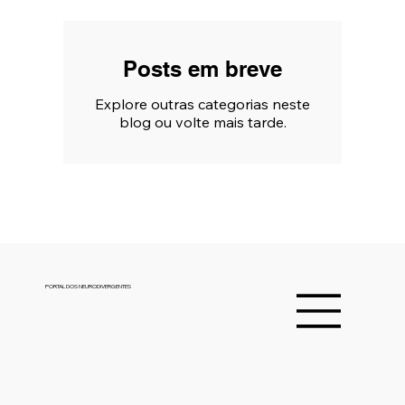
Metodologia CDRA, a Ecoplast Brasil lança a
inovadora Régua de Janela - lei
Posts em breve
Explore outras categorias neste
blog ou volte mais tarde.
PORTAL DOS NEURODIVERGENTES