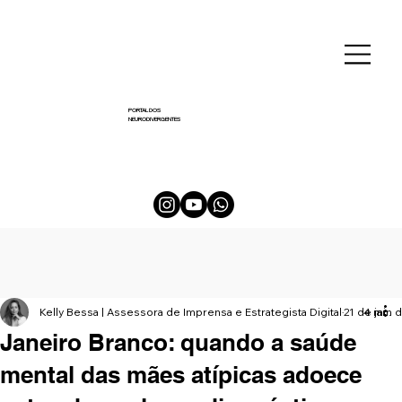
PORTAL DOS
NEURODIVERGENTES
Kelly Bessa | Assessora de Imprensa e Estrategista Digital
21 de jan.
4 min d
Janeiro Branco: quando a saúde
mental das mães atípicas adoece