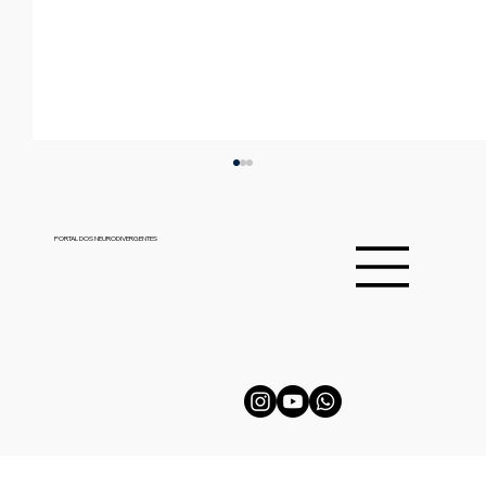
PORTAL DOS NEURODIVERGENTES
Quando um caderno de anotações vira
ferramenta de inclusão: a história por
trás de "Liderança Que Faz Bem"