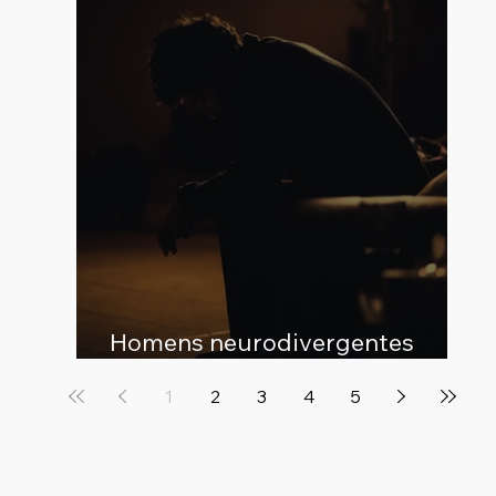
"Liderança Que Faz Bem"
Homens neurodivergentes
também sofrem em silêncio
1
2
3
4
5