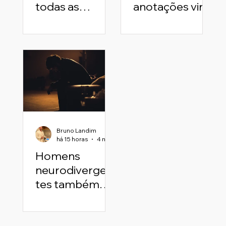
todas as
anotações vira
expectativas
ferramenta de
inclusão: a
história por
trás de
"Liderança Que
Faz Bem"
Bruno Landim
há 15 horas
4 min de leitura
Homens
neurodivergen
tes também
sofrem em
silêncio