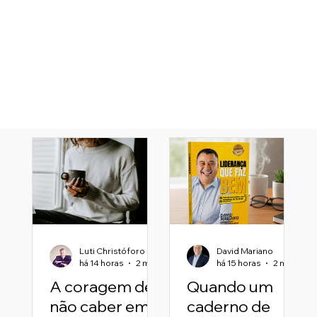
Luti Christóforo
David Mariano
há 14 horas
2 min de leitura
há 15 horas
2 min de leitura
A coragem de
Quando um
não caber em
caderno de