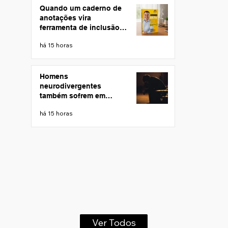
Quando um caderno de
anotações vira
ferramenta de inclusão: a
história por trás de
há 15 horas
"Liderança Que Faz
Bem"
Homens
neurodivergentes
também sofrem em
silêncio
há 15 horas
Ver Todos